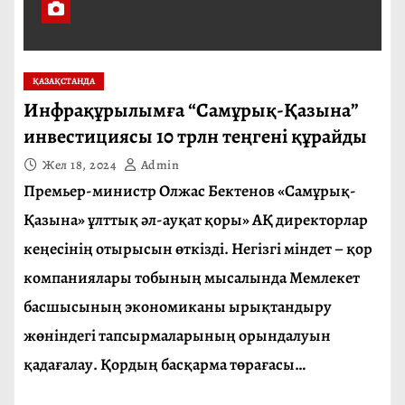
ҚАЗАҚСТАНДА
Инфрақұрылымға “Самұрық-Қазына”
инвестициясы 10 трлн теңгені құрайды
Жел 18, 2024
Admin
Премьер-министр Олжас Бектенов «Самұрық-
Қазына» ұлттық әл-ауқат қоры» АҚ директорлар
кеңесінің отырысын өткізді. Негізгі міндет – қор
компаниялары тобының мысалында Мемлекет
басшысының экономиканы ырықтандыру
жөніндегі тапсырмаларының орындалуын
қадағалау. Қордың басқарма төрағасы…