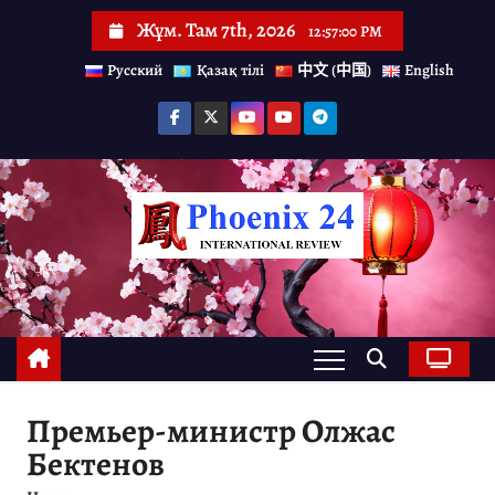
S
Жұм. Там 7th, 2026
12:57:00 PM
k
Русский
Қазақ тілі
中文 (中国)
English
i
p
t
o
c
o
n
t
e
n
Премьер-министр Олжас
t
Бектенов