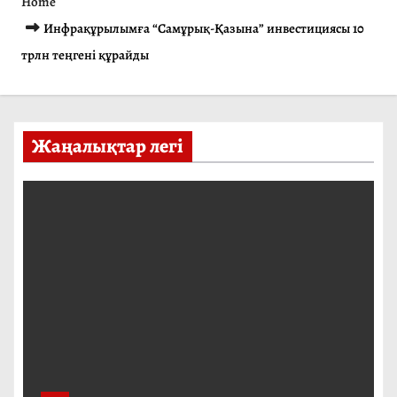
Home
Инфрақұрылымға “Самұрық-Қазына” инвестициясы 10
трлн теңгені құрайды
Жаңалықтар легі