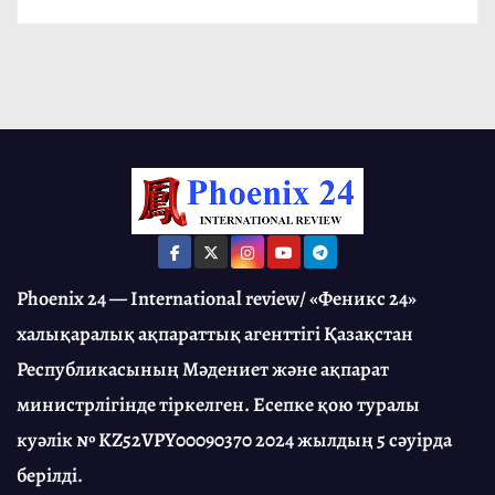
Phoenix 24 — International review/ «Феникс 24»
халықаралық ақпараттық агенттігі Қазақстан
Республикасының Мәдениет және ақпарат
министрлігінде тіркелген. Есепке қою туралы
куәлік № KZ52VPY00090370 2024 жылдың 5 сәуірда
берілді.