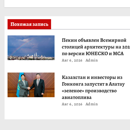
ц
и
Похожая запись
я
Пекин объявлен Всемирной
п
столицей архитектуры на 202
по версии ЮНЕСКО и МСА
о
Авг 6, 2026
Admin
з
Казахстан и инвесторы из
а
Гонконга запустят в Алатау
«зеленое» производство
п
авиатоплива
Авг 6, 2026
Admin
и
с