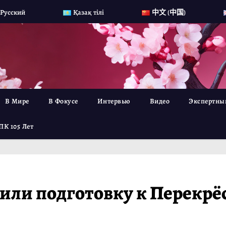
Русский
Қазақ тілі
中文 (中国)
В Мире
В Фокусе
Интервью
Видео
Экспертны
ПК 105 Лет
дили подготовку к Перекрё