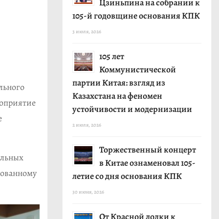
Цзиньпина на собрании к
105-й годовщине основания КПК
3 июля, 2026
105 лет
Коммунистической
партии Китая: взгляд из
льного
Казахстана на феномен
роприятие
устойчивости и модернизации
е
2 июля, 2026
Торжественный концерт
ильных
в Китае ознаменовал 105-
рованному
летие со дня основания КПК
30 июня, 2026
От Красной лодки к