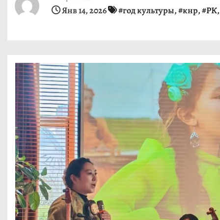
и
Янв 14, 2026
#год культуры
,
#кнр
,
#РК
м
о
м
у