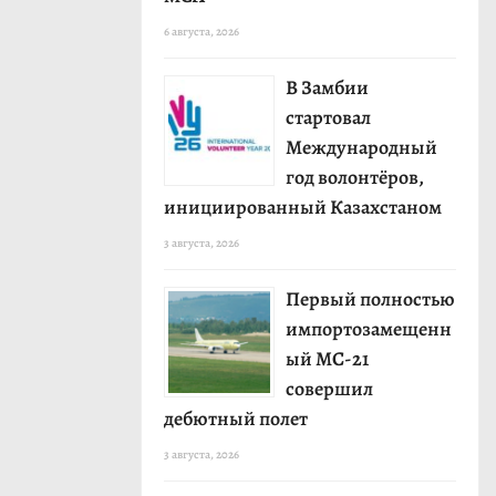
6 августа, 2026
В Замбии
стартовал
Международный
год волонтёров,
инициированный Казахстаном
3 августа, 2026
Первый полностью
импортозамещенн
ый МС-21
совершил
дебютный полет
3 августа, 2026