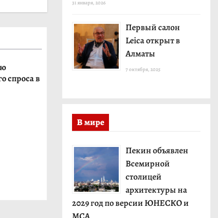
31 января, 2026
Первый салон
Leica открыт в
Алматы
ую
7 октября, 2025
о спроса в
В мире
Пекин объявлен
Всемирной
столицей
архитектуры на
2029 год по версии ЮНЕСКО и
МСА