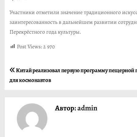
Участники отметили значение традиционного искус
заинтересованность в дальнейшем развитии сотрудн
Перекрёстного года культуры.
Post Views:
2 970
Н
Китай реализовал первую программу пещерной 
для космонавтов
а
в
Автор:
admin
и
г
а