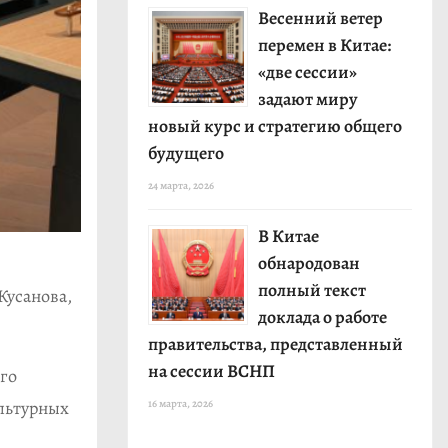
Весенний ветер
перемен в Китае:
«две сессии»
задают миру
новый курс и стратегию общего
будущего
24 марта, 2026
В Китае
обнародован
полный текст
Кусанова,
доклада о работе
правительства, представленный
на сессии ВСНП
его
льтурных
16 марта, 2026