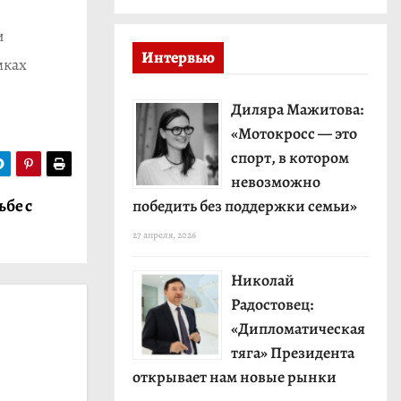
и
Интервью
мках
Диляра Мажитова:
«Мотокросс — это
спорт, в котором
невозможно
ьбе с
победить без поддержки семьи»
27 апреля, 2026
Николай
Радостовец:
«Дипломатическая
тяга» Президента
открывает нам новые рынки