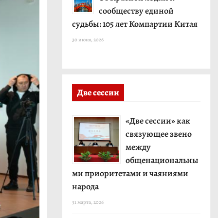
сообществу единой
судьбы: 105 лет Компартии Китая
30 июня, 2026
Две сессии
«Две сессии» как
связующее звено
между
общенациональны
ми приоритетами и чаяниями
народа
31 марта, 2026