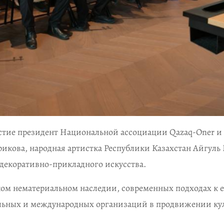
астие президент Национальной ассоциации Qazaq-Oner и
рикова, народная артистка Республики Казахстан Айгуль 
 декоративно-прикладного искусства.
ком нематериальном наследии, современных подходах к 
нальных и международных организаций в продвижении ку