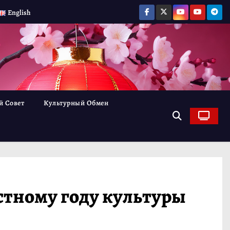
English
й Совет
Культурный Обмен
стному году культуры