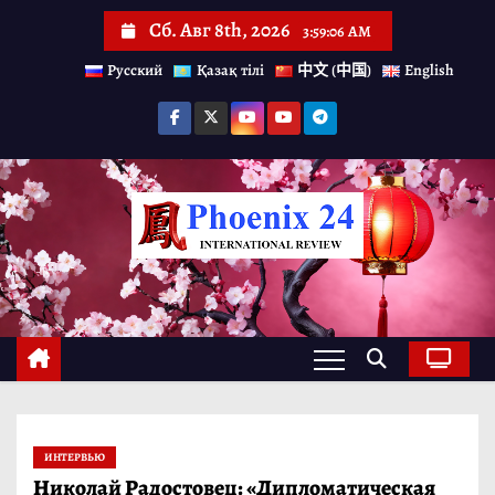
П
Сб. Авг 8th, 2026
3:59:07 AM
е
Русский
Қазақ тілі
中文 (中国)
English
р
е
й
т
и
к
с
о
д
е
р
ИНТЕРВЬЮ
ж
Николай Радостовец: «Дипломатическая