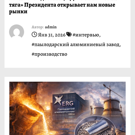
тяга» Президента открывает нам новые
и
рынки
м
о
Автор:
admin
м
Янв 31, 2026
#интервью
,
у
#паылодарский алюминиевый завод
,
#производство