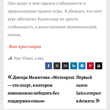
Они видят в нем гаранта стабильности и
предсказуемых правил игры. Я убежден, что этот
курс обеспечит Казахстану не просто
стабильность, а качественный экономический
скачок.
Жан Арыстанұлы
Post Views:
4 962
Н
Диляра Мажитова: «Мотокросс
Первый
— это спорт, в котором
салон
а
невозможно победить без
Leica открыт
в
поддержки семьи»
в Алматы
и