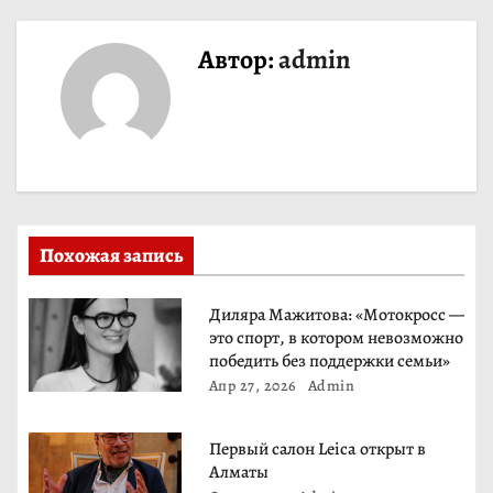
г
Автор:
admin
а
ц
и
я
Похожая запись
п
о
Диляра Мажитова: «Мотокросс —
это спорт, в котором невозможно
з
победить без поддержки семьи»
Апр 27, 2026
Admin
а
п
Первый салон Leica открыт в
Алматы