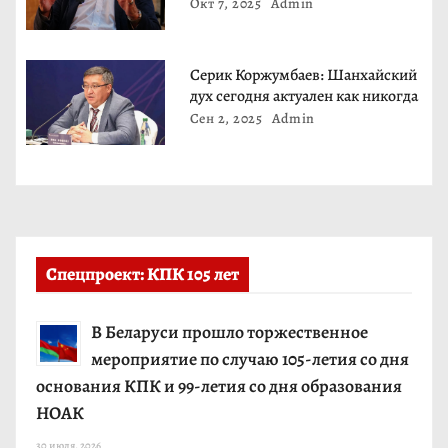
и
Окт 7, 2025
Admin
с
Серик Коржумбаев: Шанхайский
я
дух сегодня актуален как никогда
Сен 2, 2025
Admin
м
Спецпроект: КПК 105 лет
В Беларуси прошло торжественное
мероприятие по случаю 105-летия со дня
основания КПК и 99-летия со дня образования
НОАК
30 июля, 2026