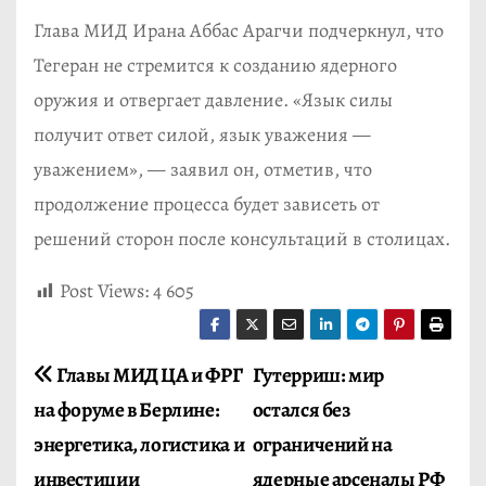
Глава МИД Ирана Аббас Арагчи подчеркнул, что
Тегеран не стремится к созданию ядерного
оружия и отвергает давление. «Язык силы
получит ответ силой, язык уважения —
уважением», — заявил он, отметив, что
продолжение процесса будет зависеть от
решений сторон после консультаций в столицах.
Post Views:
4 605
Н
Главы МИД ЦА и ФРГ
Гутерриш: мир
на форуме в Берлине:
остался без
а
энергетика, логистика и
ограничений на
в
инвестиции
ядерные арсеналы РФ