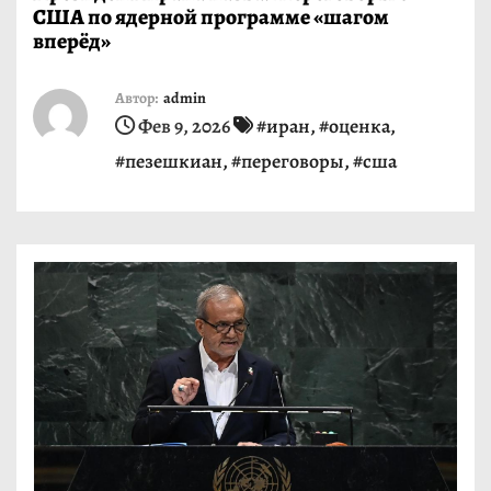
США по ядерной программе «шагом
и
вперёд»
м
о
Автор:
admin
м
Фев 9, 2026
#иран
,
#оценка
,
у
#пезешкиан
,
#переговоры
,
#сша