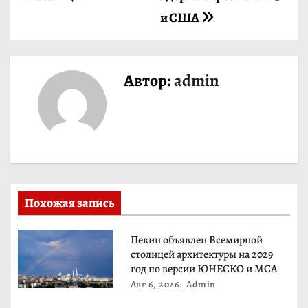
и
и США
г
а
Автор:
admin
ц
и
я
п
Похожая запись
о
Пекин объявлен Всемирной
з
столицей архитектуры на 2029
год по версии ЮНЕСКО и МСА
а
Авг 6, 2026
Admin