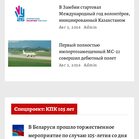
п
В Замбии стартовал
и
Международный год волонтёров,
инициированный Казахстаном
с
Авг 3, 2026
Admin
я
Первый полностью
м
импортозамещенный МС-21
совершил дебютный полет
Авг 3, 2026
Admin
Спецпроект: КПК 105 лет
В Беларуси прошло торжественное
мероприятие по случаю 105-летия со дня