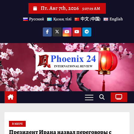
П
Пт. Авг 7th, 2026
5:07:19 AM
е
Русский
Қазақ тілі
中文 (中国)
English
р
е
й
т
и
к
с
о
д
е
р
В МИРЕ
ж
Президент Ирана назвал переговоры с