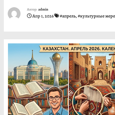
и
Автор:
admin
м
Апр 1, 2026
#апрель
,
#культурные мер
о
м
у