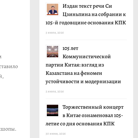
Издан текст речи Си
Цзиньпина на собрании к
105-й годовщине основания КПК
3 июля, 2026
105 лет
м
Коммунистической
партии Китая: взгляд из
ставило
Казахстана на феномен
й,
устойчивости и модернизации
2 июля, 2026
Торжественный концерт
в Китае ознаменовал 105-
летие со дня основания КПК
ркшопы.
30 июня, 2026