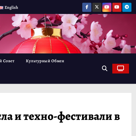
English
й Совет
Культурный Обмен
ла и техно-фестивали в