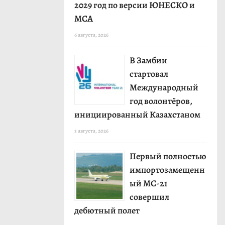
2029 год по версии ЮНЕСКО и
МСА
6 августа, 2026
В Замбии
стартовал
Международный
год волонтёров,
инициированный Казахстаном
3 августа, 2026
Первый полностью
импортозамещенн
ый МС-21
совершил
дебютный полет