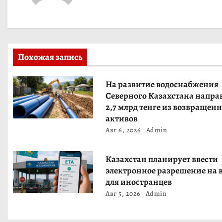
а
ц
и
Похожая запись
я
На развитие водоснабжения
п
Северного Казахстана напра
2,7 млрд тенге из возвращен
о
активов
Авг 6, 2026
Admin
з
а
Казахстан планирует ввести
электронное разрешение на 
п
для иностранцев
Авг 5, 2026
Admin
и