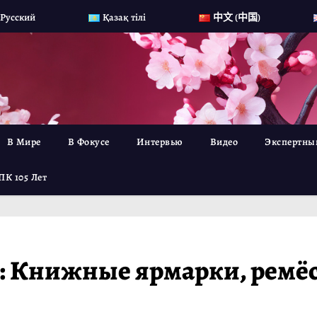
Русский
Қазақ тілі
中文 (中国)
В Мире
В Фокусе
Интервью
Видео
Экспертны
ПК 105 Лет
: Книжные ярмарки, ремёс