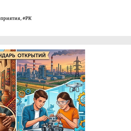
оприятия
,
#РК