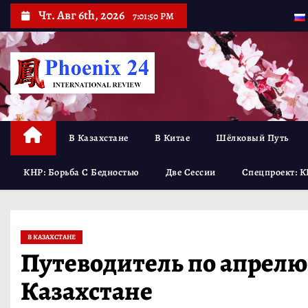
П
Чт. Авг 6th, 2026
7:01:52 PM
е
р
е
й
т
В Казахстане
В Китае
Шёлковый Путь
и
к
КНР: Борьба С Бедностью
Две Сессии
Спецпроект: К
с
о
д
В КАЗАХСТАНЕ
е
Путеводитель по апрелю
р
Казахстане
ж