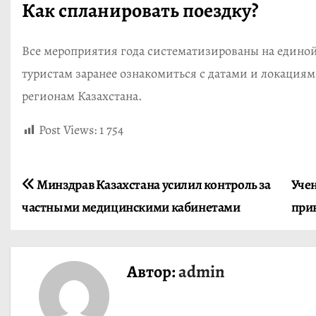
Как спланировать поездку?
Все мероприятия года систематизированы на единой 
туристам заранее ознакомиться с датами и локация
регионам Казахстана.
Post Views:
1 754
Н
Минздрав Казахстана усилил контроль за
Учен
частными медицинскими кабинетами
при
а
в
Автор:
admin
и
г