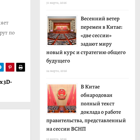
31 марта, 2026
Весенний ветер
ляет
перемен в Китае:
рут по
«две сессии»
задают миру
новый курс и стратегию общего
будущего
24 марта, 2026
х 3D-
В Китае
обнародован
полный текст
доклада о работе
правительства, представленный
на сессии ВСНП
16 марта, 2026