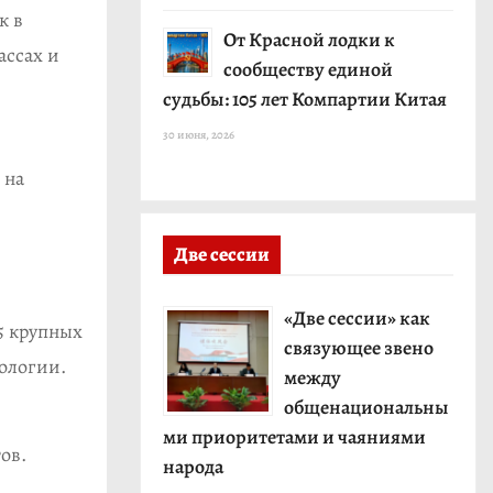
к в
От Красной лодки к
ассах и
сообществу единой
судьбы: 105 лет Компартии Китая
30 июня, 2026
 на
Две сессии
«Две сессии» как
5 крупных
связующее звено
кологии.
между
общенациональны
ми приоритетами и чаяниями
ов.
народа