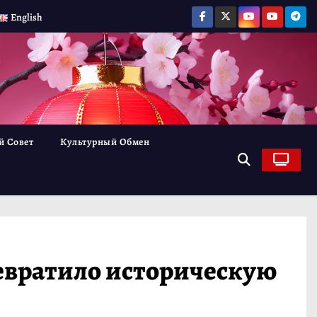
English
й Совет
Культурный Обмен
евратило историческую