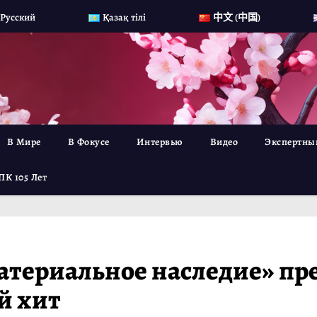
Русский
Қазақ тілі
中文 (中国)
В Мире
В Фокусе
Интервью
Видео
Экспертны
ПК 105 Лет
атериальное наследие» пр
й хит