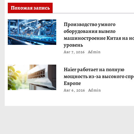
и
Похожая запись
я
Производство умного
п
оборудования вывело
машиностроение Китая на н
о
уровень
Авг 7, 2026
Admin
з
а
Haier работает на полную
мощность из-за высокого спр
п
Европе
Авг 6, 2026
Admin
и
с
я
м