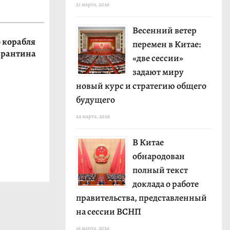
31 марта, 2026
Весенний ветер
 корабля
перемен в Китае:
арантина
«две сессии»
задают миру
новый курс и стратегию общего
будущего
24 марта, 2026
В Китае
обнародован
полный текст
доклада о работе
правительства, представленный
на сессии ВСНП
16 марта, 2026