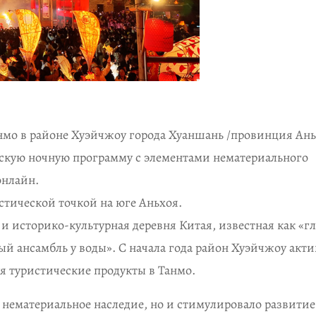
нмо в районе Хуэйчжоу города Хуаншань /провинция Ань
скую ночную программу с элементами нематериального
онлайн.
стической точкой на юге Аньхоя.
и историко-культурная деревня Китая, известная как «г
ый ансамбль у воды». С начала года район Хуэйчжоу акт
я туристические продукты в Танмо.
 нематериальное наследие, но и стимулировало развитие