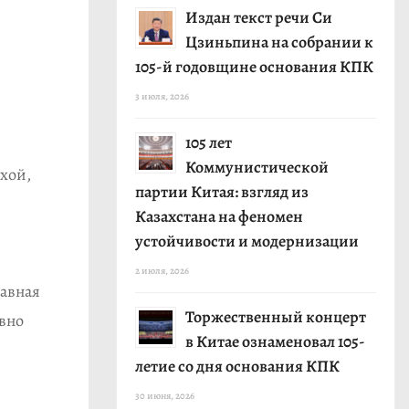
Издан текст речи Си
Цзиньпина на собрании к
105-й годовщине основания КПК
3 июля, 2026
105 лет
Коммунистической
хой,
партии Китая: взгляд из
Казахстана на феномен
устойчивости и модернизации
2 июля, 2026
лавная
Торжественный концерт
ивно
в Китае ознаменовал 105-
летие со дня основания КПК
30 июня, 2026