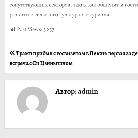
сопутствующих секторов, таких как общепит и гос
развитию сельского культурного туризма.
Post Views:
3 837
Н
Трамп прибыл с госвизитом в Пекин: первая за де
встреча с Си Цзиньпином
а
в
Автор:
admin
и
г
а
ц