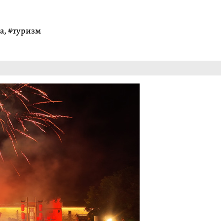
а
,
#туризм