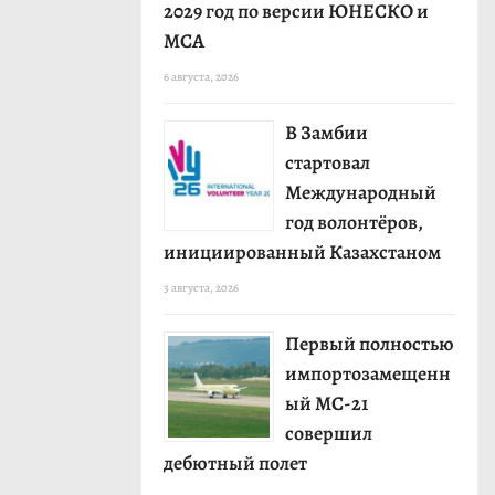
2029 год по версии ЮНЕСКО и
МСА
6 августа, 2026
В Замбии
стартовал
Международный
год волонтёров,
инициированный Казахстаном
3 августа, 2026
Первый полностью
импортозамещенн
ый МС-21
совершил
дебютный полет