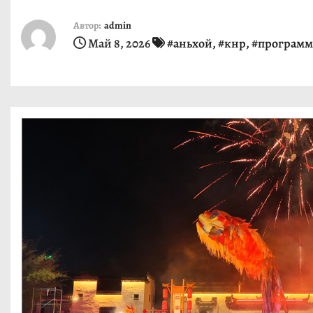
и
Автор:
admin
м
Май 8, 2026
#аньхой
,
#кнр
,
#программ
о
м
у