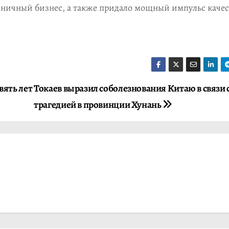
тиничный бизнес, а также придало мощный импульс каче
вять лет
Токаев выразил соболезнования Китаю в связи 
трагедией в провинции Хунань