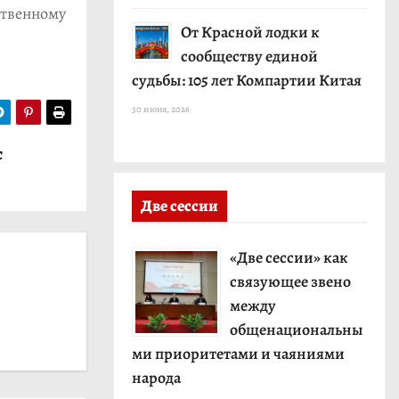
ственному
От Красной лодки к
сообществу единой
судьбы: 105 лет Компартии Китая
30 июня, 2026
с
Две сессии
«Две сессии» как
связующее звено
между
общенациональны
ми приоритетами и чаяниями
народа