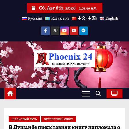
П
Сб. Авг 8th, 2026
2:01:49 AM
е
Русский
Қазақ тілі
中文 (中国)
English
р
е
й
т
и
к
с
о
д
е
р
ШЁЛКОВЫЙ ПУТЬ
ЭКСПЕРТНЫЙ СОВЕТ
ж
В Душанбе представили книгу дипломата о