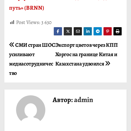
путь» (BRNN)
Post Views:
3 630
Н
СМИ стран ШОС
Экспорт цветов через КПП
усиливают
Хоргос на границе Китая и
а
медиасотрудничес
Казахстана удвоился
в
тво
и
г
Автор:
admin
а
ц