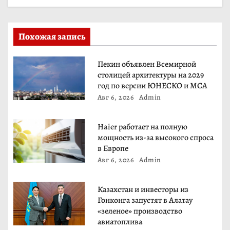
и
я
Похожая запись
п
о
Пекин объявлен Всемирной
столицей архитектуры на 2029
з
год по версии ЮНЕСКО и МСА
Авг 6, 2026
Admin
а
п
Haier работает на полную
мощность из-за высокого спроса
и
в Европе
Авг 6, 2026
Admin
с
Казахстан и инвесторы из
я
Гонконга запустят в Алатау
«зеленое» производство
м
авиатоплива