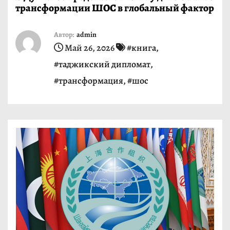
трансформации ШОС в глобальный фактор
и
м
Автор:
admin
о
Май 26, 2026
#книга
,
м
#таджикский дипломат
,
у
#трансформация
,
#шос