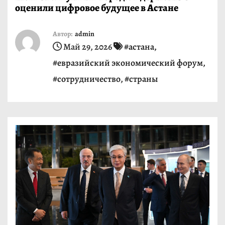
оценили цифровое будущее в Астане
и
м
Автор:
admin
о
Май 29, 2026
#астана
,
м
#евразийский экономический форум
,
у
#сотрудничество
,
#страны