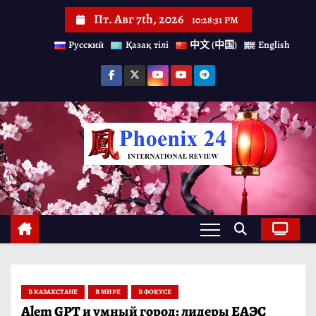
П
Пт. Авг 7th, 2026
10:28:32 PM
е
Русский
Қазақ тілі
中文 (中国)
English
р
е
й
т
и
к
с
о
д
е
р
В КАЗАХСТАНЕ
В МИРЕ
В ФОКУСЕ
ж
Alem GPT и умный город: лидеры ЕАЭС