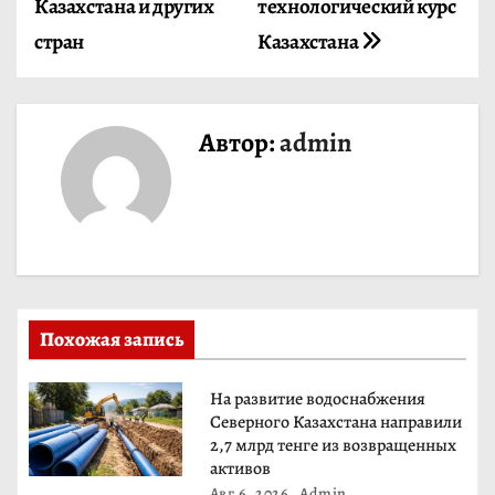
и
Казахстана и других
технологический курс
стран
Казахстана
г
а
ц
Автор:
admin
и
я
п
о
Похожая запись
з
На развитие водоснабжения
а
Северного Казахстана направили
2,7 млрд тенге из возвращенных
п
активов
Авг 6, 2026
Admin