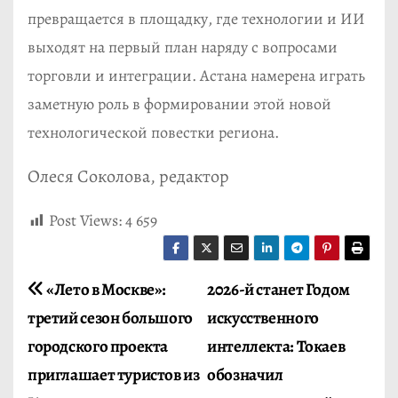
превращается в площадку, где технологии и ИИ
выходят на первый план наряду с вопросами
торговли и интеграции. Астана намерена играть
заметную роль в формировании этой новой
технологической повестки региона.
Олеся Соколова, редактор
Post Views:
4 659
Н
«Лето в Москве»:
2026-й станет Годом
третий сезон большого
искусственного
а
городского проекта
интеллекта: Токаев
в
приглашает туристов из
обозначил