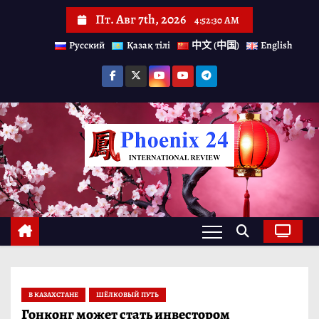
П
Пт. Авг 7th, 2026
4:52:31 AM
е
Русский
Қазақ тілі
中文 (中国)
English
р
е
й
т
и
к
с
о
д
е
р
В КАЗАХСТАНЕ
ШЁЛКОВЫЙ ПУТЬ
ж
Гонконг может стать инвестором