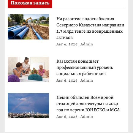
Похожая запись
о
На развитие водоснабжения
з
Северного Казахстана направили
2,7 млрд тенге из возвращенных
а
активов
Авг 6, 2026
Admin
п
и
Казахстан повышает
профессиональный уровень
с
социальных работников
Авг 6, 2026
Admin
я
м
Пекин объявлен Всемирной
столицей архитектуры на 2029
год по версии ЮНЕСКО и МСА
Авг 6, 2026
Admin