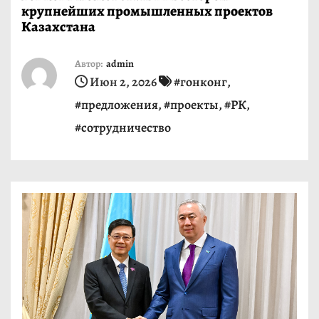
крупнейших промышленных проектов
и
Казахстана
м
о
Автор:
admin
м
Июн 2, 2026
#гонконг
,
у
#предложения
,
#проекты
,
#РК
,
#сотрудничество