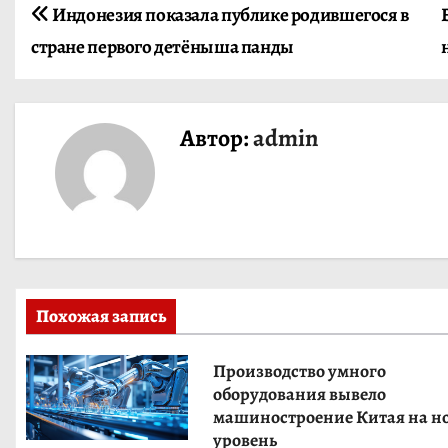
Н
Индонезия показала публике родившегося в
стране первого детёныша панды
а
в
Автор:
admin
и
г
а
ц
и
Похожая запись
я
Производство умного
п
оборудования вывело
машиностроение Китая на н
о
уровень