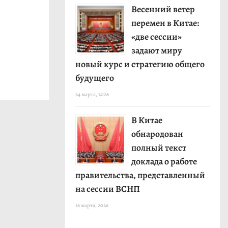
Весенний ветер
перемен в Китае:
«две сессии»
задают миру
новый курс и стратегию общего
будущего
24 марта, 2026
В Китае
обнародован
полный текст
доклада о работе
правительства, представленный
на сессии ВСНП
16 марта, 2026