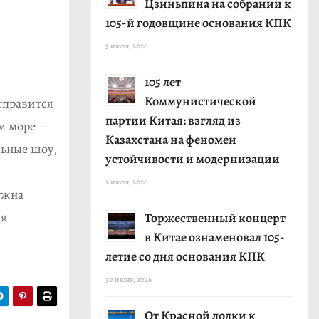
Цзиньпина на собрании к
105-й годовщине основания КПК
3 июля, 2026
105 лет
Коммунистической
тправится
партии Китая: взгляд из
м море –
Казахстана на феномен
льные шоу,
устойчивости и модернизации
2 июля, 2026
нужна
ия
Торжественный концерт
в Китае ознаменовал 105-
летие со дня основания КПК
30 июня, 2026
От Красной лодки к