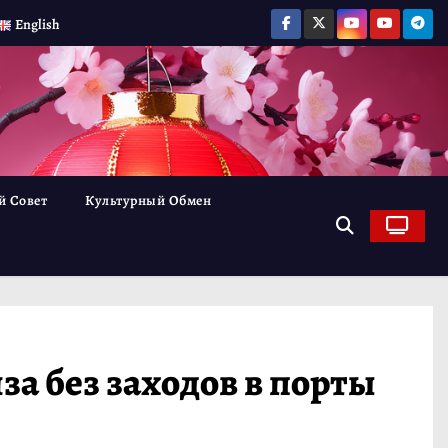
English
й Совет
Культурный Обмен
а без заходов в порты