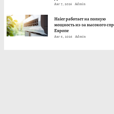
Авг 7, 2026
Admin
з
а
Haier работает на полную
мощность из-за высокого спр
п
Европе
Авг 6, 2026
Admin
и
с
я
м