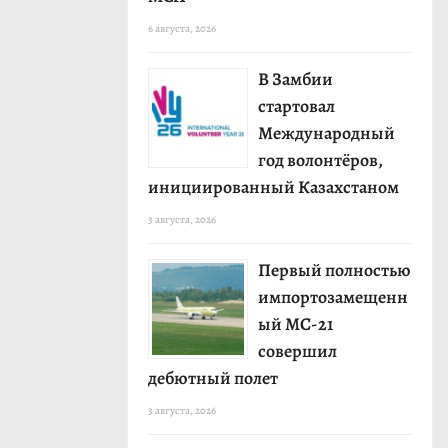
6 августа, 2026
В Замбии
стартовал
Международный
год волонтёров,
инициированный Казахстаном
3 августа, 2026
Первый полностью
импортозамещенн
ый МС-21
совершил
дебютный полет
3 августа, 2026