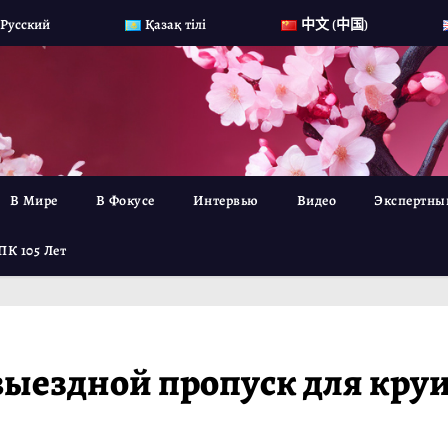
Русский
Қазақ тілі
中文 (中国)
В Мире
В Фокусе
Интервью
Видео
Экспертны
ПК 105 Лет
ыездной пропуск для круиз