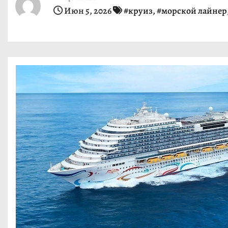
и
Июн 5, 2026
#круиз
,
#морской лайнер
м
о
м
у