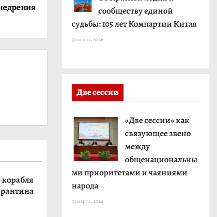
внедрения
сообществу единой
судьбы: 105 лет Компартии Китая
30 июня, 2026
Две сессии
«Две сессии» как
связующее звено
между
общенациональны
ми приоритетами и чаяниями
 корабля
народа
арантина
31 марта, 2026