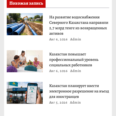
Похожая запись
п
о
На развитие водоснабжения
Северного Казахстана направили
з
2,7 млрд тенге из возвращенных
активов
а
Авг 6, 2026
Admin
п
Казахстан повышает
и
профессиональный уровень
социальных работников
с
Авг 6, 2026
Admin
я
Казахстан планирует ввести
электронное разрешение на въезд
м
для иностранцев
Авг 5, 2026
Admin