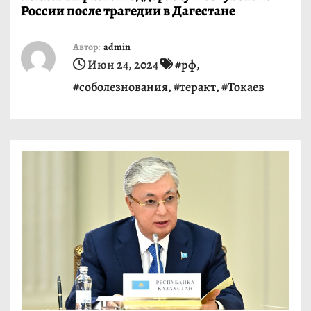
России после трагедии в Дагестане
и
м
Автор:
admin
о
Июн 24, 2024
#рф
,
м
#соболезнования
,
#теракт
,
#Токаев
у