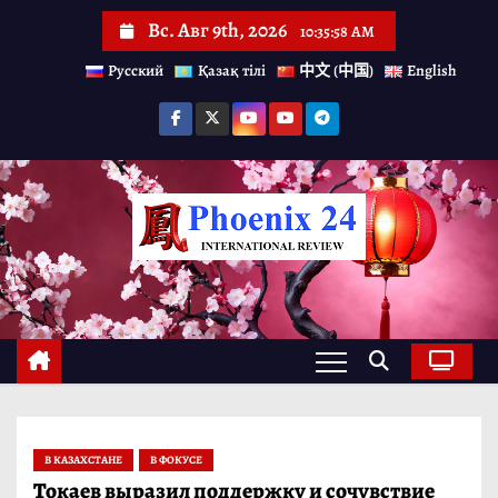
П
Вс. Авг 9th, 2026
10:35:59 AM
е
Русский
Қазақ тілі
中文 (中国)
English
р
е
й
т
и
к
с
о
д
е
р
В КАЗАХСТАНЕ
В ФОКУСЕ
ж
Токаев выразил поддержку и сочувствие