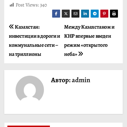
Post Views:
340
Н
Казахстан:
Между Казахстаном и
инвестиции в дороги и
КНР впервые введен
а
коммунальные сети –
режим «открытого
в
на триллионы
неба»
и
г
Автор:
admin
а
ц
и
я