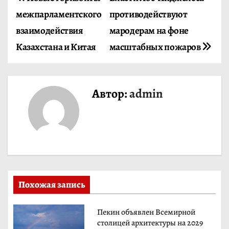
Н
межпарламентского
противодействуют
а
взаимодействия
мародерам на фоне
в
Казахстана и Китая
масштабных пожаров
и
г
Автор:
admin
а
ц
и
я
Похожая запись
п
о
Пекин объявлен Всемирной
столицей архитектуры на 2029