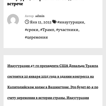
встрече
и
м
Автор:
admin
о
Янв 12, 2025
#инаугурация
,
м
#сроки
,
#Трамп
,
#участники
,
у
#церемония
Инаугурация 47-го президента США Дональда Трампа
состоится 20 января 2025 года в здании конгресса на
Капитолийском холме в Вашингтоне. Это будет 60-я по
счету церемония в истории страны. Инаугурация