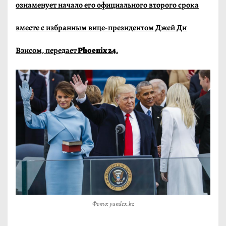
ознаменует начало его официального второго срока
вместе с избранным вице-президентом Джей Ди
Вэнсом, передает
Phoenix 24
.
Фото: yandex.kz