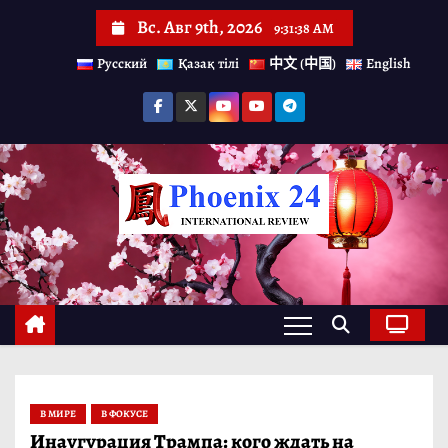
П
Вс. Авг 9th, 2026
9:31:39 AM
е
Русский
Қазақ тілі
中文 (中国)
English
р
е
й
т
и
к
с
о
д
е
р
В МИРЕ
В ФОКУСЕ
ж
Инаугурация Трампа: кого ждать на