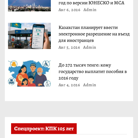
з
год по версии ЮНЕСКО и МСА
Авг 6, 2026
Admin
а
п
Казахстан планирует ввести
электронное разрешение на въезд
и
для иностранцев
Авг 5, 2026
Admin
с
До 272 тысяч тенге: кому
я
государство выплатит пособия в
2026 году
м
Авг 4, 2026
Admin
Спецпроект: КПК 105 лет