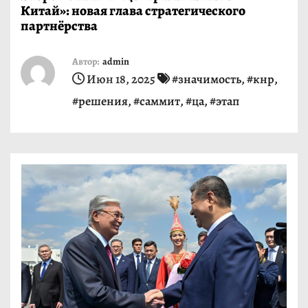
Китай»: новая глава стратегического
и
партнёрства
м
о
Автор:
admin
м
Июн 18, 2025
#значимость
,
#кнр
,
у
#решения
,
#саммит
,
#ца
,
#этап