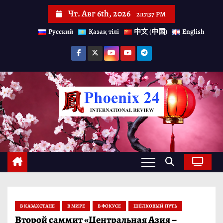
П
Чт. Авг 6th, 2026
2:17:38 PM
е
Русский
Қазақ тілі
中文 (中国)
English
р
е
й
т
и
к
с
о
д
е
р
В КАЗАХСТАНЕ
В МИРЕ
В ФОКУСЕ
ШЁЛКОВЫЙ ПУТЬ
ж
Второй саммит «Центральная Азия –