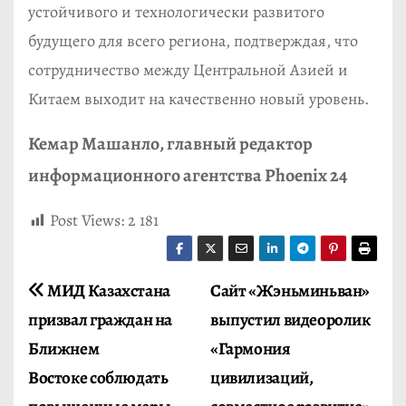
устойчивого и технологически развитого
будущего для всего региона, подтверждая, что
сотрудничество между Центральной Азией и
Китаем выходит на качественно новый уровень.
Кемар Машанло, главный редактор
информационного агентства Phoenix 24
Post Views:
2 181
Н
МИД Казахстана
Сайт «Жэньминьван»
призвал граждан на
выпустил видеоролик
а
Ближнем
«Гармония
в
Востоке соблюдать
цивилизаций,