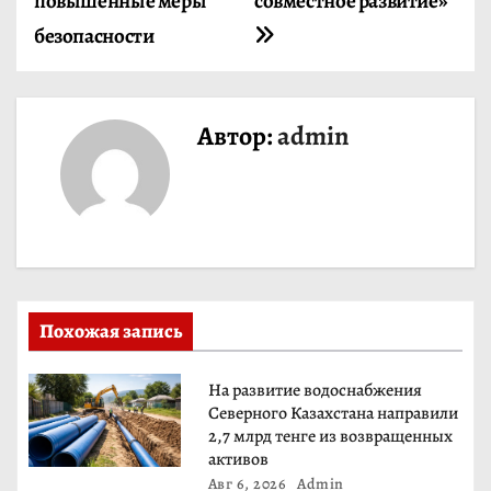
и
повышенные меры
совместное развитие»
безопасности
г
а
ц
Автор:
admin
и
я
п
о
Похожая запись
з
На развитие водоснабжения
а
Северного Казахстана направили
2,7 млрд тенге из возвращенных
п
активов
Авг 6, 2026
Admin