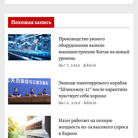
п
о
Похожая запись
з
Производство умного
а
оборудования вывело
машиностроение Китая на новый
п
уровень
Авг 7, 2026
Admin
и
с
Экипаж пилотируемого корабля
“Шэньчжоу-21” после карантина
я
чувствует себя хорошо
Авг 6, 2026
Admin
м
Haier работает на полную
мощность из-за высокого спроса
в Европе