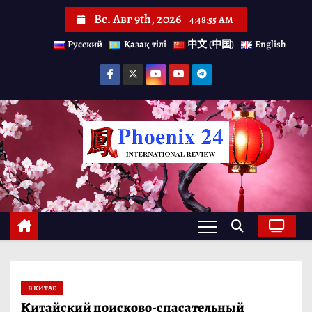
П
Вс. Авг 9th, 2026
4:48:55 AM
е
Русский
Қазақ тілі
中文 (中国)
English
р
е
й
т
и
к
с
о
д
е
р
В КИТАЕ
ж
Китайский поисково-спасательный