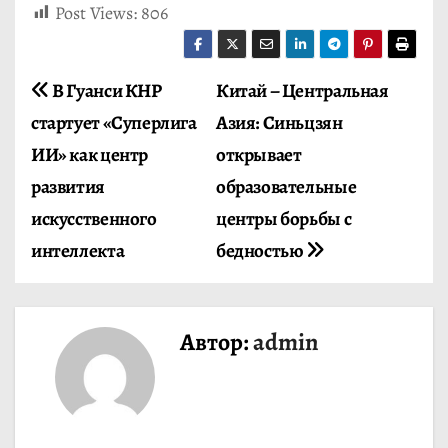
Post Views:
806
Н
В Гуанси КНР
Китай – Центральная
стартует «Суперлига
Азия: Синьцзян
а
ИИ» как центр
открывает
в
развития
образовательные
и
искусственного
центры борьбы с
интеллекта
бедностью
г
а
ц
Автор:
admin
и
я