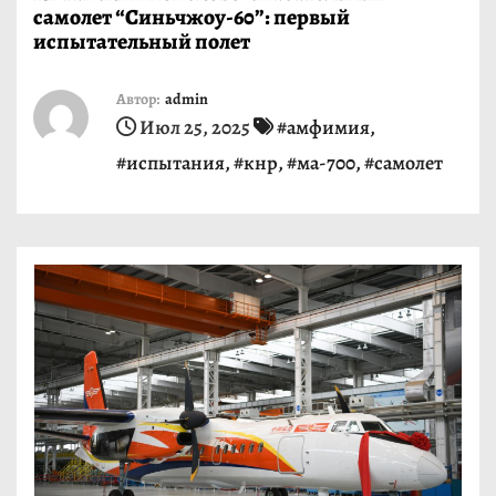
самолет “Синьчжоу-60”: первый
и
испытательный полет
м
о
Автор:
admin
м
Июл 25, 2025
#амфимия
,
у
#испытания
,
#кнр
,
#ма-700
,
#самолет