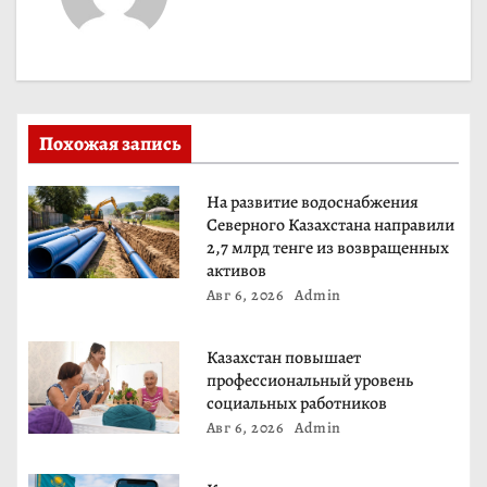
и
я
п
Похожая запись
о
На развитие водоснабжения
з
Северного Казахстана направили
2,7 млрд тенге из возвращенных
а
активов
Авг 6, 2026
Admin
п
и
Казахстан повышает
профессиональный уровень
с
социальных работников
Авг 6, 2026
Admin
я