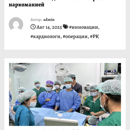
наркоманией
и
м
Автор:
admin
о
Авг 14, 2025
#инновации
,
м
#кардиологи
,
#операции
,
#РК
у