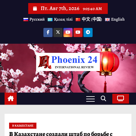
П
Пт. Авг 7th, 2026
9:05:40 AM
е
Русский
Қазақ тілі
中文 (中国)
English
р
е
й
т
и
к
с
о
д
е
р
В КАЗАХСТАНЕ
ж
В Казахстане создали штаб по борьбе с