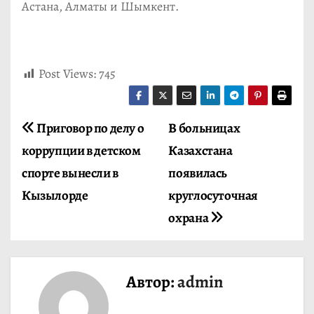
Астана, Алматы и Шымкент.
Post Views:
745
Н
Приговор по делу о
В больницах
коррупции в детском
Казахстана
а
спорте вынесли в
появилась
в
Кызылорде
круглосуточная
и
охрана
г
а
Автор:
admin
ц