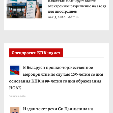
м
Казахстан планирует ввести
электронное разрешение на въезд
для иностранцев
Авг 5, 2026
Admin
Спецпроект: КПК 105 лет
В Беларуси прошло торжественное
мероприятие по случаю 105-летия со дня
основания КПК и 99-летия со дня образования
НОАК
30 июля, 2026
Издан текст речи Си Цзиньпина на