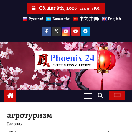
П
Сб. Авг 8th, 2026
12:53:44 PM
е
Русский
Қазақ тілі
中文 (中国)
English
р
е
й
т
и
к
с
о
д
е
агротуризм
р
Главная
ж