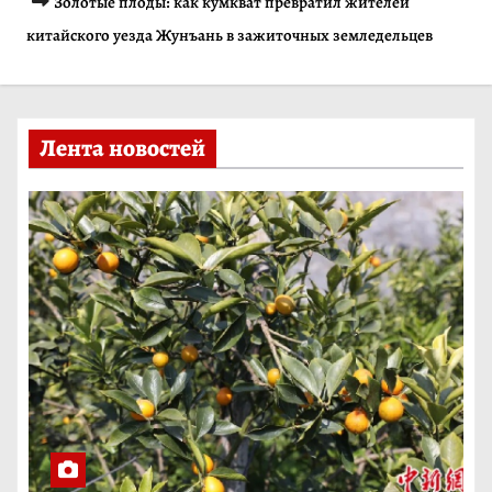
Золотые плоды: как кумкват превратил жителей
и
китайского уезда Жунъань в зажиточных земледельцев
м
о
м
Лента новостей
у