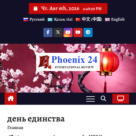
П
Чт. Авг 6th, 2026
4:49:00 PM
е
Русский
Қазақ тілі
中文 (中国)
English
р
е
й
т
и
к
с
о
д
е
день единства
р
Главная
ж