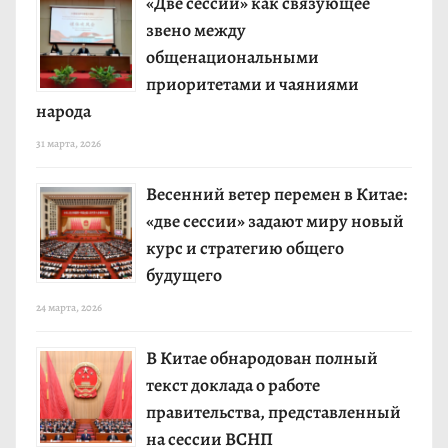
«Две сессии» как связующее
звено между
общенациональными
приоритетами и чаяниями
народа
31 марта, 2026
Весенний ветер перемен в Китае:
«две сессии» задают миру новый
курс и стратегию общего
будущего
24 марта, 2026
В Китае обнародован полный
текст доклада о работе
правительства, представленный
на сессии ВСНП