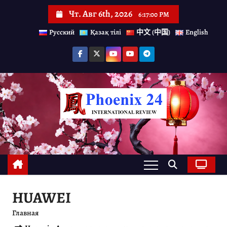
П
Чт. Авг 6th, 2026
6:17:01 PM
е
Русский
Қазақ тілі
中文 (中国)
English
р
е
й
т
и
к
с
о
д
е
HUAWEI
р
Главная
ж