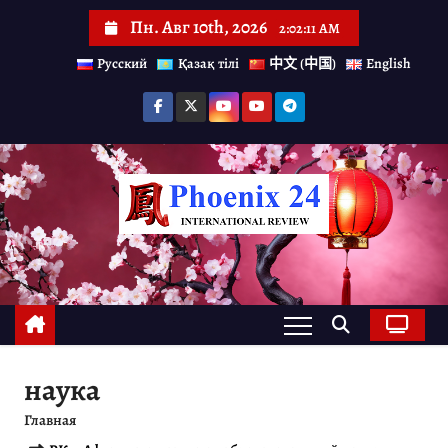
П
Пн. Авг 10th, 2026
2:02:12 AM
е
Русский
Қазақ тілі
中文 (中国)
English
р
е
й
т
и
к
с
о
д
е
наука
р
Главная
ж