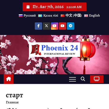
П
Пт. Авг 7th, 2026
2:21:10 AM
е
Русский
Қазақ тілі
中文 (中国)
English
р
е
й
т
и
к
с
о
д
е
старт
р
Главная
ж