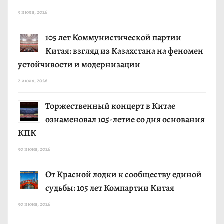
о
3 июля, 2026
з
105 лет Коммунистической партии
а
Китая: взгляд из Казахстана на феномен
п
устойчивости и модернизации
и
2 июля, 2026
с
Торжественный концерт в Китае
ознаменовал 105-летие со дня основания
я
КПК
м
30 июня, 2026
От Красной лодки к сообществу единой
судьбы: 105 лет Компартии Китая
30 июня, 2026