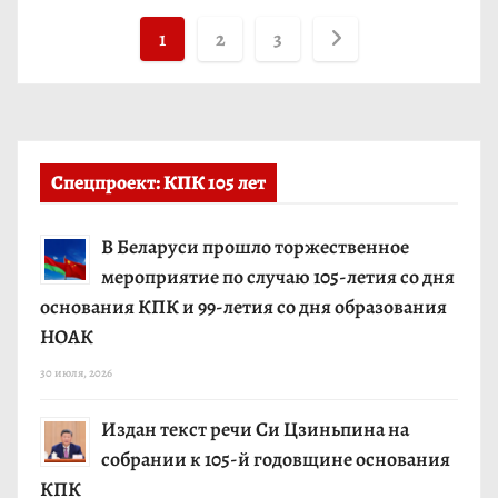
Н
1
2
3
а
в
и
Спецпроект: КПК 105 лет
г
В Беларуси прошло торжественное
а
мероприятие по случаю 105-летия со дня
основания КПК и 99-летия со дня образования
ц
НОАК
и
30 июля, 2026
я
Издан текст речи Си Цзиньпина на
п
собрании к 105-й годовщине основания
КПК