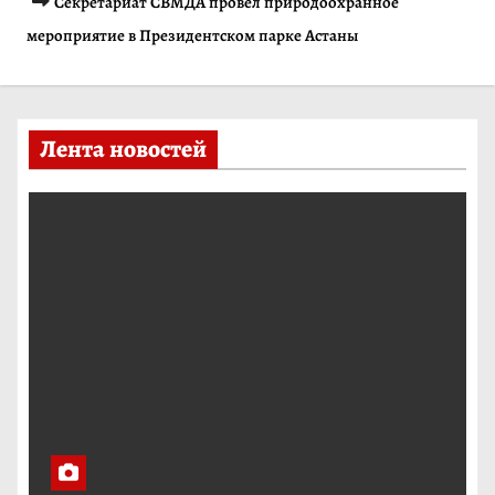
Секретариат СВМДА провёл природоохранное
и
мероприятие в Президентском парке Астаны
м
о
м
Лента новостей
у