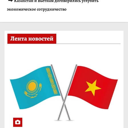
Казахстан и Вьетнам договорились углубить
и
экономическое сотрудничество
м
о
м
Лента новостей
у