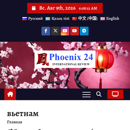
П
Вс. Авг 9th, 2026
6:08:13 AM
е
Русский
Қазақ тілі
中文 (中国)
English
р
е
й
т
и
к
с
о
д
е
вьетнам
р
Главная
ж