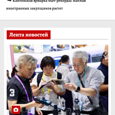
Кантонская ярмарка бьет рекорды: наплыв
и
иностранных закупщиков растет
м
о
м
Лента новостей
у