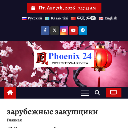
П
Пт. Авг 7th, 2026
7:27:44 AM
е
Русский
Қазақ тілі
中文 (中国)
English
р
е
й
т
и
к
с
о
д
е
зарубежные закупщики
р
Главная
ж