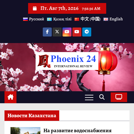
П
Пт. Авг 7th, 2026
7:56:38 AM
е
Русский
Қазақ тілі
中文 (中国)
English
р
е
й
т
и
к
с
о
д
е
Новости Казахстана
р
ж
На развитие водоснабжения