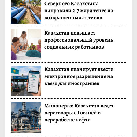
Северного Казахстана
и
направили 2,7 млрд тенге из
м
возвращенных активов
о
Казахстан повышает
м
профессиональный уровень
у
социальных работников
Казахстан планирует ввести
электронное разрешение на
въезд для иностранцев
Минэнерго: Казахстан ведет
переговоры с Россией о
переработке нефти