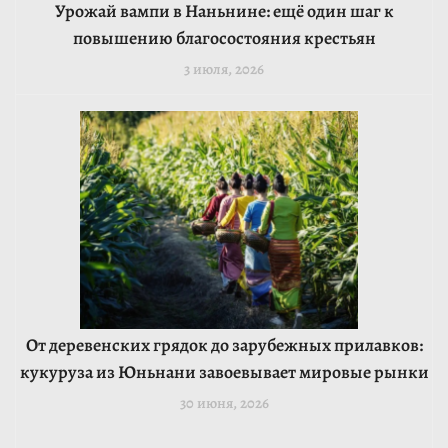
Урожай вампи в Наньнине: ещё один шаг к
повышению благосостояния крестьян
3 июля, 2026
От деревенских грядок до зарубежных прилавков:
кукуруза из Юньнани завоевывает мировые рынки
30 июня, 2026