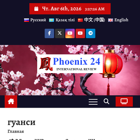
П
Чт. Авг 6th, 2026
3:27:27 AM
е
Русский
Қазақ тілі
中文 (中国)
English
р
е
й
т
и
к
с
о
д
е
гуанси
р
Главная
ж