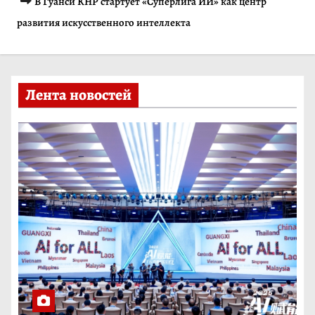
В Гуанси КНР стартует «Суперлига ИИ» как центр
и
развития искусственного интеллекта
м
о
м
Лента новостей
у