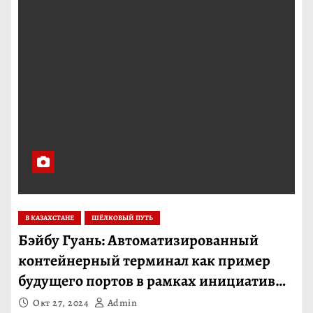
В КАЗАХСТАНЕ
ШЁЛКОВЫЙ ПУТЬ
Бэйбу Гуань: Автоматизированный
контейнерный терминал как пример
будущего портов в рамках инициативы
«Один пояс, один путь»
Окт 27, 2024
Admin