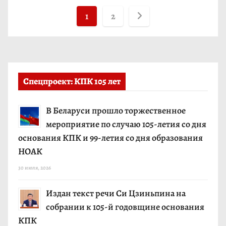
Н
1
2
а
в
и
Спецпроект: КПК 105 лет
г
В Беларуси прошло торжественное
а
мероприятие по случаю 105-летия со дня
основания КПК и 99-летия со дня образования
ц
НОАК
и
30 июля, 2026
я
Издан текст речи Си Цзиньпина на
п
собрании к 105-й годовщине основания
КПК