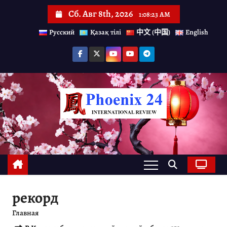
П
Сб. Авг 8th, 2026
1:08:24 AM
е
Русский
Қазақ тілі
中文 (中国)
English
р
е
й
т
и
к
с
о
д
е
рекорд
р
Главная
ж