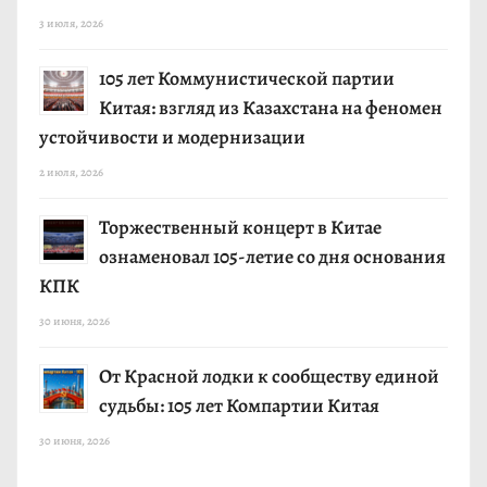
о
3 июля, 2026
з
105 лет Коммунистической партии
а
Китая: взгляд из Казахстана на феномен
п
устойчивости и модернизации
и
2 июля, 2026
с
Торжественный концерт в Китае
ознаменовал 105-летие со дня основания
я
КПК
м
30 июня, 2026
От Красной лодки к сообществу единой
судьбы: 105 лет Компартии Китая
30 июня, 2026