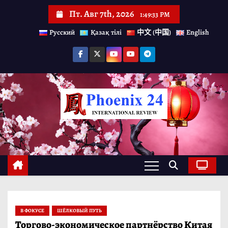
П
Пт. Авг 7th, 2026
1:49:35 PM
е
Русский
Қазақ тілі
中文 (中国)
English
р
е
й
т
и
к
с
о
д
е
р
В ФОКУСЕ
ШЁЛКОВЫЙ ПУТЬ
ж
Торгово-экономическое партнёрство Китая