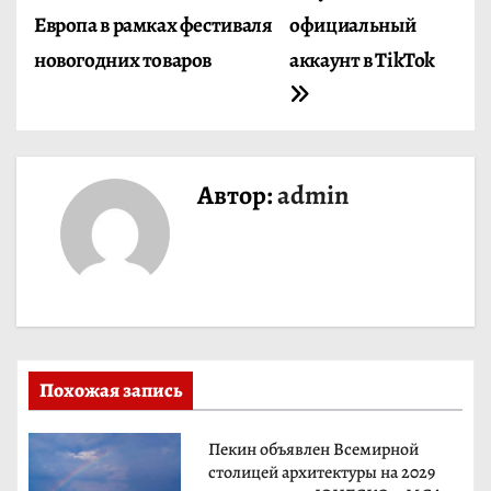
в
Европа в рамках фестиваля
официальный
и
новогодних товаров
аккаунт в TikTok
г
а
ц
Автор:
admin
и
я
п
о
Похожая запись
з
Пекин объявлен Всемирной
а
столицей архитектуры на 2029