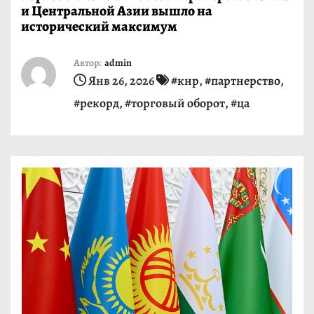
и Центральной Азии вышло на
и
исторический максимум
м
о
Автор:
admin
м
Янв 26, 2026
#кнр
,
#партнерство
,
у
#рекорд
,
#торговый оборот
,
#ца