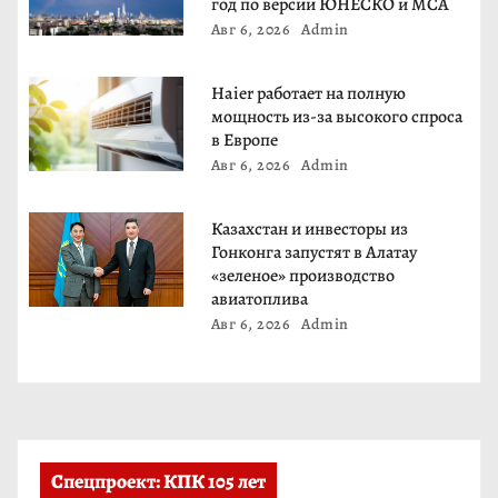
год по версии ЮНЕСКО и МСА
п
Авг 6, 2026
Admin
и
Haier работает на полную
с
мощность из-за высокого спроса
в Европе
я
Авг 6, 2026
Admin
м
Казахстан и инвесторы из
Гонконга запустят в Алатау
«зеленое» производство
авиатоплива
Авг 6, 2026
Admin
Спецпроект: КПК 105 лет